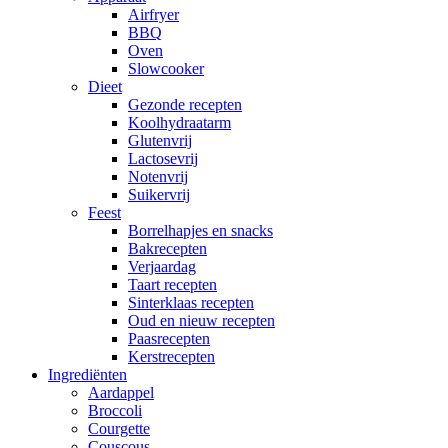
Airfryer
BBQ
Oven
Slowcooker
Dieet
Gezonde recepten
Koolhydraatarm
Glutenvrij
Lactosevrij
Notenvrij
Suikervrij
Feest
Borrelhapjes en snacks
Bakrecepten
Verjaardag
Taart recepten
Sinterklaas recepten
Oud en nieuw recepten
Paasrecepten
Kerstrecepten
Ingrediënten
Aardappel
Broccoli
Courgette
Couscous