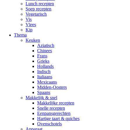
Lunch recepten
Soep recepten
Vegetarisch
Vis
Vlees
Kip
Thema
Keuken
Aziatisch
Chinees
Frans
Grieks
Hollands
Indisch
Italiaans
Mexicaans
Midden-Oosters
Spaans
Makkelijk & snel
Makkelijke recepten
Snelle recepten
Eenpansgerechten
Hartige taart & quiches
Ovenschotels
Apparaat