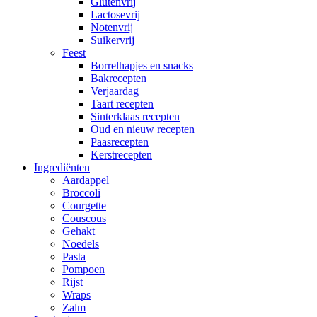
Glutenvrij
Lactosevrij
Notenvrij
Suikervrij
Feest
Borrelhapjes en snacks
Bakrecepten
Verjaardag
Taart recepten
Sinterklaas recepten
Oud en nieuw recepten
Paasrecepten
Kerstrecepten
Ingrediënten
Aardappel
Broccoli
Courgette
Couscous
Gehakt
Noedels
Pasta
Pompoen
Rijst
Wraps
Zalm