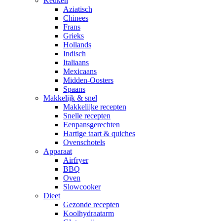
Keuken
Aziatisch
Chinees
Frans
Grieks
Hollands
Indisch
Italiaans
Mexicaans
Midden-Oosters
Spaans
Makkelijk & snel
Makkelijke recepten
Snelle recepten
Eenpansgerechten
Hartige taart & quiches
Ovenschotels
Apparaat
Airfryer
BBQ
Oven
Slowcooker
Dieet
Gezonde recepten
Koolhydraatarm