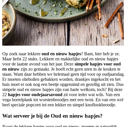
Op zoek naar lekkere
oud en nieuw hapjes
? Bam, hier heb je ze.
Maar liefst 22 stuks. Lekkere en makkelijke oud en nieuw hapjes
voor de laatste avond van het jaar. Deze
simpele hapjes voor oud
en nieuw
zijn zo gemaakt. Je hoeft echt geen uren in de keuken te
staan. Want daar hebben we helemaal geen tijd voor op oudjaarsdag.
Er moeten oliebollen gebakken worden, drankjes ingekocht en het
huis moet er ook nog een beetje opgeruimd en gezellig uit zien. Dus
simpele oud en nieuw hapjes zijn van harte welkom, toch? Bij deze
22
hapjes voor oudejaarsavond
zit voor ieder wat wils. Van een
vega borrelplank tot worstenbroodjes met een twist. En van een wel
heel speciale popcorn tot een lekker en simpel knoflookbroodje.
Wat serveer je bij de Oud en nieuw hapjes?
Naast de lekkere hapjes voor oud en nieuw, moeten er natuurlijk