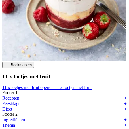
Bookmarken
11 x toetjes met fruit
11 x toetjes met fruit openen
11 x toetjes met fruit
Footer 1
10 handige kooktips
Recepten
Feestdagen
Vandaag deel ik
10 handige kooktips
met jullie. Want in de keuken wi
Dieet
Footer 2
Tip 1 Bakpapier nat maken
Ingrediënten
Thema
Voordat je bakpapier in de vorm doet is het handig om het papier eer