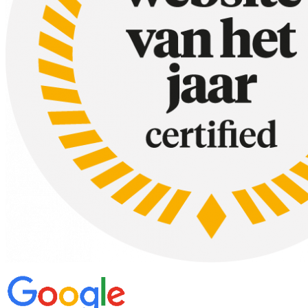
Wil je langer van je verse kruiden kunnen genieten? Verpak je verse kr
Tip 9 Stukje eischaal verwijderen
Oeh, dit overkomt mij regelmatig. Ik breek een ei boven de pan of bes
Tip 10 Koffiebonen
Een geopende zak koffiebonen verliest naar verloop van tijd zijn sma