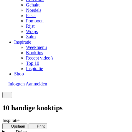
Gehakt
Noedels
Pasta
Pompoen
Rijst
Wraps
Zalm
Inspiratie
Weekmenu
Kooktips
Recept video’s
Top 10
Inspiratie
Shop
Inloggen
Aanmelden
10 handige kooktips
Inspiratie
Opslaan
Print
Delen