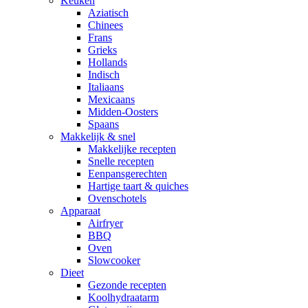
Keuken
Aziatisch
Chinees
Frans
Grieks
Hollands
Indisch
Italiaans
Mexicaans
Midden-Oosters
Spaans
Makkelijk & snel
Makkelijke recepten
Snelle recepten
Eenpansgerechten
Hartige taart & quiches
Ovenschotels
Apparaat
Airfryer
BBQ
Oven
Slowcooker
Dieet
Gezonde recepten
Koolhydraatarm