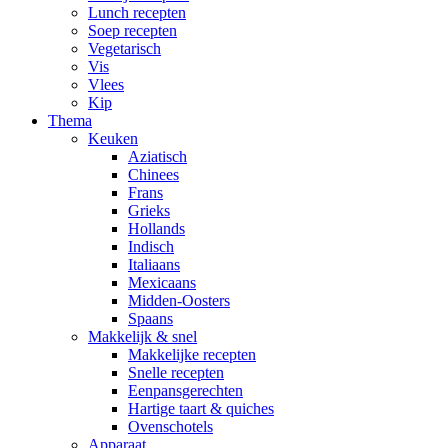
Lunch recepten
Soep recepten
Vegetarisch
Vis
Vlees
Kip
Thema
Keuken
Aziatisch
Chinees
Frans
Grieks
Hollands
Indisch
Italiaans
Mexicaans
Midden-Oosters
Spaans
Makkelijk & snel
Makkelijke recepten
Snelle recepten
Eenpansgerechten
Hartige taart & quiches
Ovenschotels
Apparaat