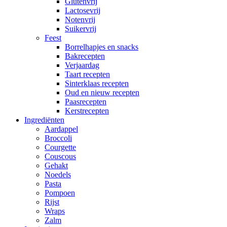
Glutenvrij
Lactosevrij
Notenvrij
Suikervrij
Feest
Borrelhapjes en snacks
Bakrecepten
Verjaardag
Taart recepten
Sinterklaas recepten
Oud en nieuw recepten
Paasrecepten
Kerstrecepten
Ingrediënten
Aardappel
Broccoli
Courgette
Couscous
Gehakt
Noedels
Pasta
Pompoen
Rijst
Wraps
Zalm