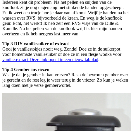
Iedereen kent dit probleem. Na het pellen en snijden van de
knoflook zit je nog dagenlang met stinkende handen opgescheept.
En ik weet een trucje hoe je daar van af komt. Wrijf je handen na het
wassen over RVS, bijvoorbeeld de kraan. En weg is de knoflook
geur. Echt, het werkt! Ik heb zelf een RVS visje van de Dille &
Kamille. Na het pellen van de knoflook wrijf ik hier mijn handen
overheen en ik heb nergens last meer van.
Tip 3 DIY vanillesuiker of extract
Gooi je vanillestokjes nooit weg. Zonde! Doe ze in de suikerpot
voor homemade vanillesuiker of doe ze in een flesje wodka voor
vanille-extract
Deze link opent in een nieuw tabblad
.
Tip 4 Gember invriezen
Wist je dat je gember in kan vriezen? Rasp de bevroren gember over
je gerecht en de rest leg je weer terug in de vriezer. Zo kun je weken
lang doen met je verse gemberwortel.