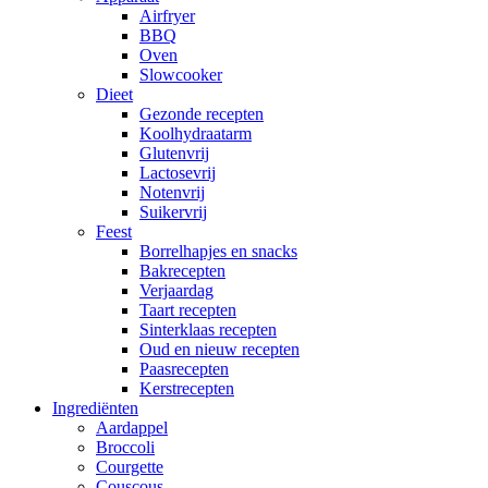
Airfryer
BBQ
Oven
Slowcooker
Dieet
Gezonde recepten
Koolhydraatarm
Glutenvrij
Lactosevrij
Notenvrij
Suikervrij
Feest
Borrelhapjes en snacks
Bakrecepten
Verjaardag
Taart recepten
Sinterklaas recepten
Oud en nieuw recepten
Paasrecepten
Kerstrecepten
Ingrediënten
Aardappel
Broccoli
Courgette
Couscous