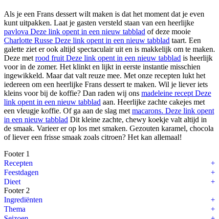
Als je een Frans dessert wilt maken is dat het moment dat je even
kunt uitpakken. Laat je gasten versteld staan van een heerlijke
pavlova
Deze link opent in een nieuw tabblad
of deze mooie
Charlotte Russe
Deze link opent in een nieuw tabblad
taart. Een
galette ziet er ook altijd spectaculair uit en is makkelijk om te maken.
Deze met
rood fruit
Deze link opent in een nieuw tabblad
is heerlijk
voor in de zomer. Het klinkt en lijkt in eerste instantie misschien
ingewikkeld. Maar dat valt reuze mee. Met onze recepten lukt het
iedereen om een heerlijke Frans dessert te maken. Wil je liever iets
kleins voor bij de koffie? Dan raden wij ons
madeleine recept
Deze
link opent in een nieuw tabblad
aan. Heerlijke zachte cakejes met
een vleugje koffie. Of ga aan de slag met
macarons.
Deze link opent
in een nieuw tabblad
Dit kleine zachte, chewy koekje valt altijd in
de smaak. Varieer er op los met smaken. Gezouten karamel, chocola
of liever een frisse smaak zoals citroen? Het kan allemaal!
Footer 1
Recepten
Feestdagen
Dieet
Footer 2
Ingrediënten
Thema
Seizoen