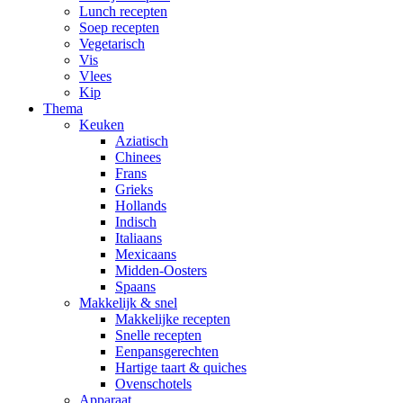
Lunch recepten
Soep recepten
Vegetarisch
Vis
Vlees
Kip
Thema
Keuken
Aziatisch
Chinees
Frans
Grieks
Hollands
Indisch
Italiaans
Mexicaans
Midden-Oosters
Spaans
Makkelijk & snel
Makkelijke recepten
Snelle recepten
Eenpansgerechten
Hartige taart & quiches
Ovenschotels
Apparaat