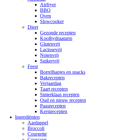
Airfryer
BBQ
Oven
Slowcooker
Dieet
Gezonde recepten
Koolhydraatarm
Glutenvrij
Lactosevrij
Notenvrij
Suikervrij
Feest
Borrelhapjes en snacks
Bakrecepten
Verjaardag
Taart recepten
Sinterklaas recepten
Oud en nieuw recepten
Paasrecepten
Kerstrecepten
Ingrediënten
Aardappel
Broccoli
Courgette
Couscous