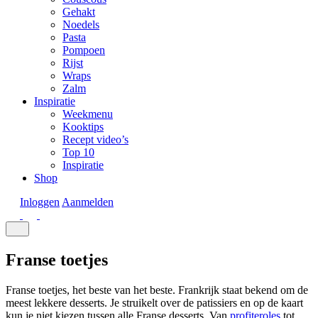
Gehakt
Noedels
Pasta
Pompoen
Rijst
Wraps
Zalm
Inspiratie
Weekmenu
Kooktips
Recept video’s
Top 10
Inspiratie
Shop
Inloggen
Aanmelden
Franse toetjes
Franse toetjes, het beste van het beste. Frankrijk staat bekend om de
meest lekkere desserts. Je struikelt over de patissiers en op de kaart
kun je niet kiezen tussen alle Franse desserts. Van
profiteroles
tot