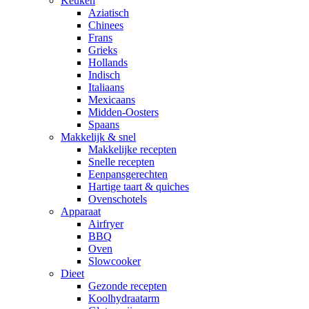
Keuken
Aziatisch
Chinees
Frans
Grieks
Hollands
Indisch
Italiaans
Mexicaans
Midden-Oosters
Spaans
Makkelijk & snel
Makkelijke recepten
Snelle recepten
Eenpansgerechten
Hartige taart & quiches
Ovenschotels
Apparaat
Airfryer
BBQ
Oven
Slowcooker
Dieet
Gezonde recepten
Koolhydraatarm