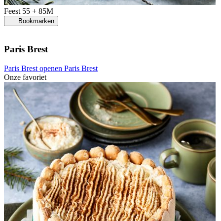
Feest
55 + 85M
Bookmarken
Paris Brest
Paris Brest openen
Paris Brest
Onze favoriet