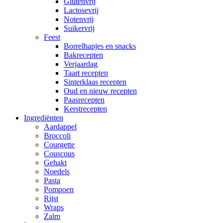
Glutenvrij
Lactosevrij
Notenvrij
Suikervrij
Feest
Borrelhapjes en snacks
Bakrecepten
Verjaardag
Taart recepten
Sinterklaas recepten
Oud en nieuw recepten
Paasrecepten
Kerstrecepten
Ingrediënten
Aardappel
Broccoli
Courgette
Couscous
Gehakt
Noedels
Pasta
Pompoen
Rijst
Wraps
Zalm