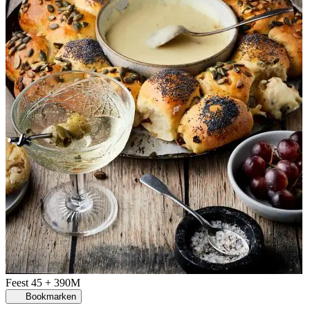
Feest
45 + 390M
Bookmarken