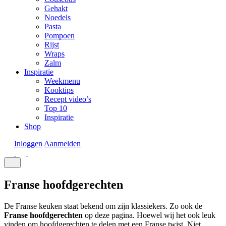
Gehakt
Noedels
Pasta
Pompoen
Rijst
Wraps
Zalm
Inspiratie
Weekmenu
Kooktips
Recept video’s
Top 10
Inspiratie
Shop
Inloggen
Aanmelden
Franse hoofdgerechten
De Franse keuken staat bekend om zijn klassiekers. Zo ook de
Franse hoofdgerechten
op deze pagina. Hoewel wij het ook leuk
vinden om hoofdgerechten te delen met een Franse twist. Niet