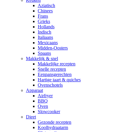
Keuken
Aziatisch
Chinees
Frans
Grieks
Hollands
Indisch
Italiaans
Mexicaans
Midden-Oosters
Spaans
Makkelijk & snel
Makkelijke recepten
Snelle recepten
Eenpansgerechten
Hartige taart & quiches
Ovenschotels
Apparaat
Airfryer
BBQ
Oven
Slowcooker
Dieet
Gezonde recepten
Koolhydraatarm