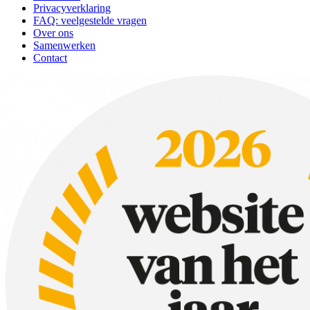
Privacyverklaring
FAQ: veelgestelde vragen
Over ons
Samenwerken
Contact