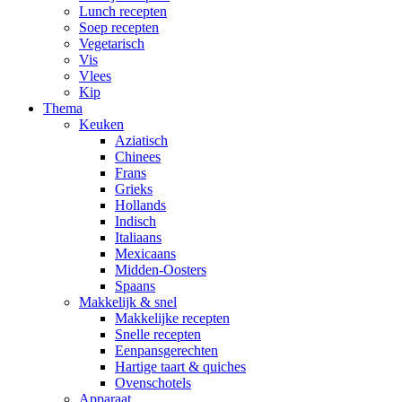
Lunch recepten
Soep recepten
Vegetarisch
Vis
Vlees
Kip
Thema
Keuken
Aziatisch
Chinees
Frans
Grieks
Hollands
Indisch
Italiaans
Mexicaans
Midden-Oosters
Spaans
Makkelijk & snel
Makkelijke recepten
Snelle recepten
Eenpansgerechten
Hartige taart & quiches
Ovenschotels
Apparaat