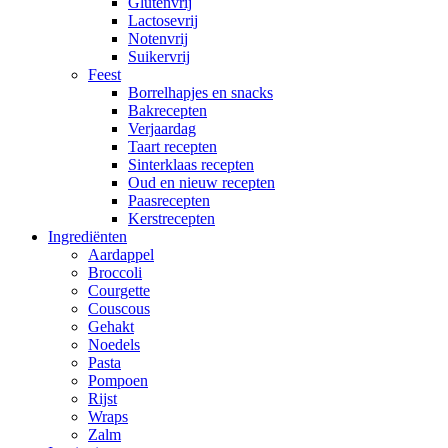
Glutenvrij
Lactosevrij
Notenvrij
Suikervrij
Feest
Borrelhapjes en snacks
Bakrecepten
Verjaardag
Taart recepten
Sinterklaas recepten
Oud en nieuw recepten
Paasrecepten
Kerstrecepten
Ingrediënten
Aardappel
Broccoli
Courgette
Couscous
Gehakt
Noedels
Pasta
Pompoen
Rijst
Wraps
Zalm