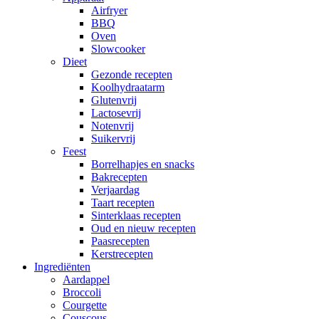
Airfryer
BBQ
Oven
Slowcooker
Dieet
Gezonde recepten
Koolhydraatarm
Glutenvrij
Lactosevrij
Notenvrij
Suikervrij
Feest
Borrelhapjes en snacks
Bakrecepten
Verjaardag
Taart recepten
Sinterklaas recepten
Oud en nieuw recepten
Paasrecepten
Kerstrecepten
Ingrediënten
Aardappel
Broccoli
Courgette
Couscous