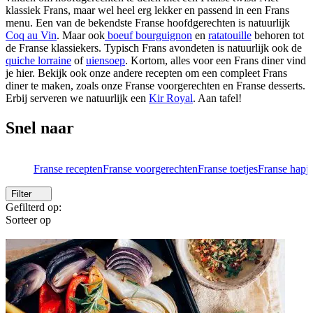
klassiek Frans, maar wel heel erg lekker en passend in een Frans
menu. Een van de bekendste Franse hoofdgerechten is natuurlijk
Coq au Vin
. Maar ook
boeuf bourguignon
en
ratatouille
behoren tot
de Franse klassiekers. Typisch Frans avondeten is natuurlijk ook de
quiche lorraine
of
uiensoep
. Kortom, alles voor een Frans diner vind
je hier. Bekijk ook onze andere recepten om een compleet Frans
diner te maken, zoals onze Franse voorgerechten en Franse desserts.
Erbij serveren we natuurlijk een
Kir Royal
. Aan tafel!
Snel naar
Franse recepten
Franse voorgerechten
Franse toetjes
Franse hapj
Filter
Gefilterd op:
Sorteer op