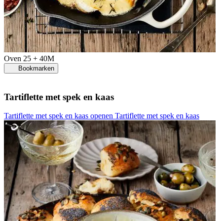
Oven
25 + 40M
Bookmarken
Tartiflette met spek en kaas
Tartiflette met spek en kaas openen
Tartiflette met spek en kaas