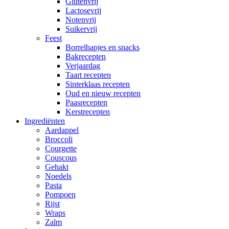
Glutenvrij
Lactosevrij
Notenvrij
Suikervrij
Feest
Borrelhapjes en snacks
Bakrecepten
Verjaardag
Taart recepten
Sinterklaas recepten
Oud en nieuw recepten
Paasrecepten
Kerstrecepten
Ingrediënten
Aardappel
Broccoli
Courgette
Couscous
Gehakt
Noedels
Pasta
Pompoen
Rijst
Wraps
Zalm