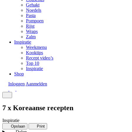
Gehakt
Noedels
Pasta
Pompoen
Rijst
Wraps
Zalm
Inspiratie
Weekmenu
Kooktips
Recept video’s
Top 10
Inspiratie
Shop
Inloggen
Aanmelden
7 x Koreaanse recepten
Inspiratie
Opslaan
Print
Delen