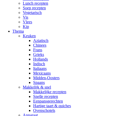
Lunch recepten
Soep recepten
Vegetarisch
Vis
Vlees
Kip
Thema
Keuken
Aziatisch
Chinees
Frans
Grieks
Hollands
Indisch
Italiaans
Mexicaans
Midden-Oosters
Spaans
Makkelijk & snel
Makkelijke recepten
Snelle recepten
Eenpansgerechten
Hartige taart & quiches
Ovenschotels
Apparaat