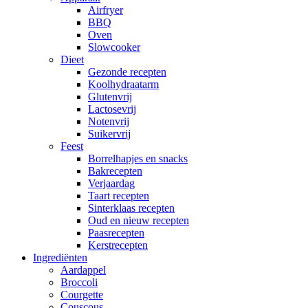
Airfryer
BBQ
Oven
Slowcooker
Dieet
Gezonde recepten
Koolhydraatarm
Glutenvrij
Lactosevrij
Notenvrij
Suikervrij
Feest
Borrelhapjes en snacks
Bakrecepten
Verjaardag
Taart recepten
Sinterklaas recepten
Oud en nieuw recepten
Paasrecepten
Kerstrecepten
Ingrediënten
Aardappel
Broccoli
Courgette
Couscous