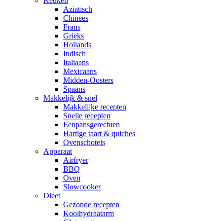
Keuken
Aziatisch
Chinees
Frans
Grieks
Hollands
Indisch
Italiaans
Mexicaans
Midden-Oosters
Spaans
Makkelijk & snel
Makkelijke recepten
Snelle recepten
Eenpansgerechten
Hartige taart & quiches
Ovenschotels
Apparaat
Airfryer
BBQ
Oven
Slowcooker
Dieet
Gezonde recepten
Koolhydraatarm