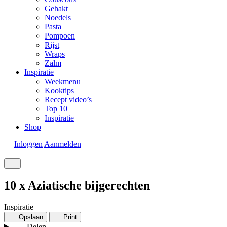
Gehakt
Noedels
Pasta
Pompoen
Rijst
Wraps
Zalm
Inspiratie
Weekmenu
Kooktips
Recept video’s
Top 10
Inspiratie
Shop
Inloggen
Aanmelden
10 x Aziatische bijgerechten
Inspiratie
Opslaan
Print
Delen