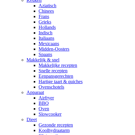
Keuken
Aziatisch
Chinees
Frans
Grieks
Hollands
Indisch
Italiaans
Mexicaans
Midden-Oosters
Spaans
Makkelijk & snel
Makkelijke recepten
Snelle recepten
Eenpansgerechten
Hartige taart & quiches
Ovenschotels
Apparaat
Airfryer
BBQ
Oven
Slowcooker
Dieet
Gezonde recepten
Koolhydraatarm