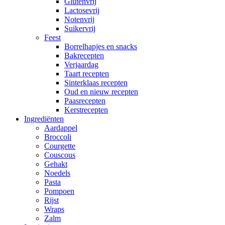
Glutenvrij
Lactosevrij
Notenvrij
Suikervrij
Feest
Borrelhapjes en snacks
Bakrecepten
Verjaardag
Taart recepten
Sinterklaas recepten
Oud en nieuw recepten
Paasrecepten
Kerstrecepten
Ingrediënten
Aardappel
Broccoli
Courgette
Couscous
Gehakt
Noedels
Pasta
Pompoen
Rijst
Wraps
Zalm