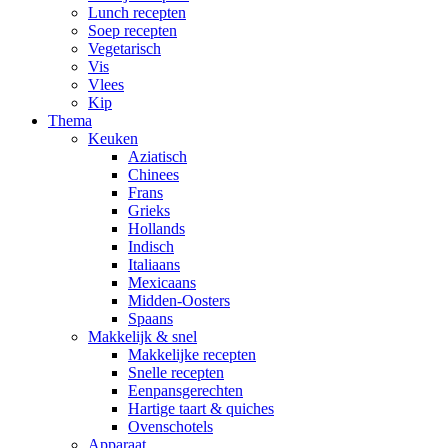
Lunch recepten
Soep recepten
Vegetarisch
Vis
Vlees
Kip
Thema
Keuken
Aziatisch
Chinees
Frans
Grieks
Hollands
Indisch
Italiaans
Mexicaans
Midden-Oosters
Spaans
Makkelijk & snel
Makkelijke recepten
Snelle recepten
Eenpansgerechten
Hartige taart & quiches
Ovenschotels
Apparaat