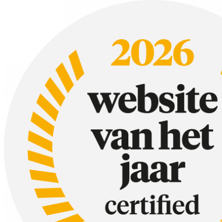
Laagjes van kokosyoghurt, granola en verse frambozen. Simpel en hee
3. Vegan dessert
Een luchtig en plantaardig dessert dat iedereen blij maakt. Het combin
4. Kokos rijstpudding met mango
Tropisch en romig – en dat zonder melk. Perfect als afsluiter van een d
5. Chocolade-avocado mousse
Romig, rijk en vol chocolade. Niemand gelooft dat dit een lactosevrij to
6. Gevulde citroenen met citroenijs
Fris en feestelijk. Deze gevulde citroenen zijn een echte blikvanger.
7. Kokosijs van maar 3 ingrediënten
Simpel, verfrissend en in een mum van tijd klaar. Een echte zomerfavo