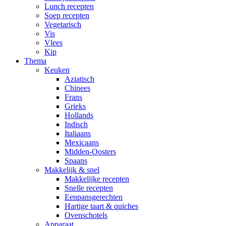
Lunch recepten
Soep recepten
Vegetarisch
Vis
Vlees
Kip
Thema
Keuken
Aziatisch
Chinees
Frans
Grieks
Hollands
Indisch
Italiaans
Mexicaans
Midden-Oosters
Spaans
Makkelijk & snel
Makkelijke recepten
Snelle recepten
Eenpansgerechten
Hartige taart & quiches
Ovenschotels
Apparaat