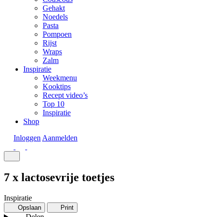
Gehakt
Noedels
Pasta
Pompoen
Rijst
Wraps
Zalm
Inspiratie
Weekmenu
Kooktips
Recept video’s
Top 10
Inspiratie
Shop
Inloggen
Aanmelden
7 x lactosevrije toetjes
Inspiratie
Opslaan
Print
Delen