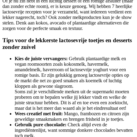
Of je nu zin hebt in een luchtig dessert of een romige afsluiter (maar
dan zonder echte room), er is keuze genoeg. Wij hebben 7 heerlijke
lactosevrije recepten voor je verzameld, want iedereen verdient een
lekker nagerecht, toch? Ook zonder melkproducten kun je de show
stelen. Denk aan kokos, avocado of plantaardige alternatieven die
zorgen voor de perfecte smaak en textuur.
Tips voor de lekkerste lactosevrije toetjes en desserts
zonder zuivel
Kies de juiste vervangers:
Gebruik plantaardige melk en
vegan roomsoorten zoals kokosmelk, havermelk,
amandelmelk, haverroom of lactosevrije yoghurt voor een
romige basis. Er zijn gelukkig genoeg lactosevrije opties op
de markt die net zo goed smaken als koemelk of luchtig
kloppen als gewone slagroom.
Soms zul je verschillende merken uit de supermarkt moeten
proberen om te bepalen welke jij lekker vindt en welke de
juiste structuur hebben. Dit is af en toe even een zoektocht,
maar dat is het meer dan waard als je het eindresultaat eet!
Wees creatief met fruit:
Mango, frambozen en citroen zijn
geweldige smaakmakers en brengen frisheid in je toetjes.
Gebruik pure chocolade:
Check altijd even de
ingrediëntenlijst, want sommige donkere chocolades bevatten
toch melk.