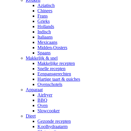
Keuken
Aziatisch
Chinees
Frans
Grieks
Hollands
Indisch
Italiaans
Mexicaans
Midden-Oosters
Spaans
Makkelijk & snel
Makkelijke recepten
Snelle recepten
Eenpansgerechten
Hartige taart & quiches
Ovenschotels
Apparaat
Airfryer
BBQ
Oven
Slowcooker
Dieet
Gezonde recepten
Koolhydraatarm