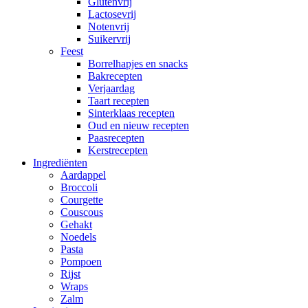
Glutenvrij
Lactosevrij
Notenvrij
Suikervrij
Feest
Borrelhapjes en snacks
Bakrecepten
Verjaardag
Taart recepten
Sinterklaas recepten
Oud en nieuw recepten
Paasrecepten
Kerstrecepten
Ingrediënten
Aardappel
Broccoli
Courgette
Couscous
Gehakt
Noedels
Pasta
Pompoen
Rijst
Wraps
Zalm