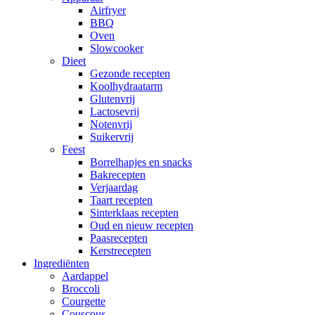
Airfryer
BBQ
Oven
Slowcooker
Dieet
Gezonde recepten
Koolhydraatarm
Glutenvrij
Lactosevrij
Notenvrij
Suikervrij
Feest
Borrelhapjes en snacks
Bakrecepten
Verjaardag
Taart recepten
Sinterklaas recepten
Oud en nieuw recepten
Paasrecepten
Kerstrecepten
Ingrediënten
Aardappel
Broccoli
Courgette
Couscous