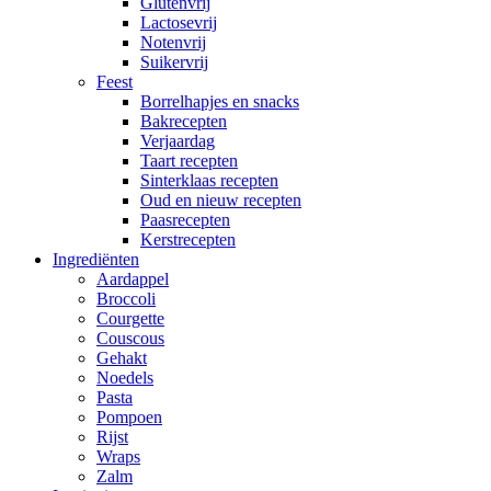
Glutenvrij
Lactosevrij
Notenvrij
Suikervrij
Feest
Borrelhapjes en snacks
Bakrecepten
Verjaardag
Taart recepten
Sinterklaas recepten
Oud en nieuw recepten
Paasrecepten
Kerstrecepten
Ingrediënten
Aardappel
Broccoli
Courgette
Couscous
Gehakt
Noedels
Pasta
Pompoen
Rijst
Wraps
Zalm