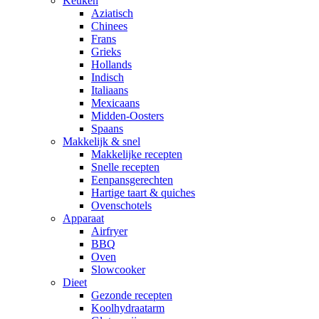
Keuken
Aziatisch
Chinees
Frans
Grieks
Hollands
Indisch
Italiaans
Mexicaans
Midden-Oosters
Spaans
Makkelijk & snel
Makkelijke recepten
Snelle recepten
Eenpansgerechten
Hartige taart & quiches
Ovenschotels
Apparaat
Airfryer
BBQ
Oven
Slowcooker
Dieet
Gezonde recepten
Koolhydraatarm