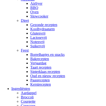
Airfryer
BBQ
Oven
Slowcooker
Dieet
Gezonde recepten
Koolhydraatarm
Glutenvrij
Lactosevrij
Notenvrij
Suikervrij
Feest
Borrelhapjes en snacks
Bakrecepten
Verjaardag
Taart recepten
Sinterklaas recepten
Oud en nieuw recepten
Paasrecepten
Kerstrecepten
Ingrediënten
Aardappel
Broccoli
Courgette
Couscous