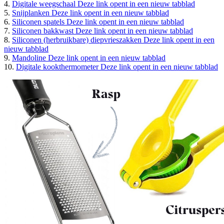
4.
Digitale weegschaal
Deze link opent in een nieuw tabblad
5.
Snijplanken
Deze link opent in een nieuw tabblad
6.
Siliconen spatels
Deze link opent in een nieuw tabblad
7.
Siliconen bakkwast
Deze link opent in een nieuw tabblad
8.
Siliconen (herbruikbare) diepvrieszakken
Deze link opent in een
nieuw tabblad
9.
Mandoline
Deze link opent in een nieuw tabblad
10.
Digitale kookthermometer
Deze link opent in een nieuw tabblad