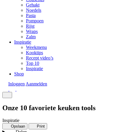
Gehakt
Noedels
Pasta
Pompoen
Rijst
Wraps
Zalm
Inspiratie
Weekmenu
Kooktips
Recept video’s
Top 10
Inspiratie
Shop
Inloggen
Aanmelden
Onze 10 favoriete keuken tools
Inspiratie
Opslaan
Print
Delen