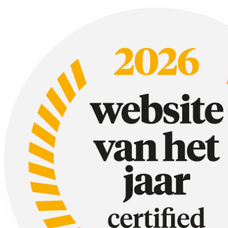
8.
Siliconen (herbruikbare) diepvrieszakken
9.
Mandoline
10.
Digitale kookthermometer
Lees ook:
Wat zit er in mijn keukenla?
Er staan affiliate links in dit artikel. Wanneer je via deze link iets k