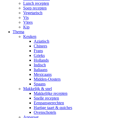
Lunch recepten
Soep recepten
Vegetarisch
Vis
Vlees
Kip
Thema
Keuken
Aziatisch
Chinees
Frans
Grieks
Hollands
Indisch
Italiaans
Mexicaans
Midden-Oosters
Spaans
Makkelijk & snel
Makkelijke recepten
Snelle recepten
Eenpansgerechten
Hartige taart & quiches
Ovenschotels
Apparaat