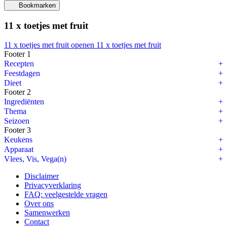
Bookmarken
11 x toetjes met fruit
11 x toetjes met fruit openen
11 x toetjes met fruit
Footer 1
Onze 10 favoriete keuken tools
Recepten
Feestdagen
Wie houdt er nu niet van lekker kokkerellen en experimenteren in de 
Dieet
Footer 2
Tip: als je op de linkjes hieronder klikt, kun je de keuken tools direct 
Ingrediënten
Thema
1.
Microplane rasp
Seizoen
Footer 3
2.
Citruspers
Keukens
3.
Maatlepels
Apparaat
Vlees, Vis, Vega(n)
4.
Digitale weegschaal
Disclaimer
5.
Snijplanken
Privacyverklaring
FAQ: veelgestelde vragen
6.
Siliconen spatels
Over ons
Samenwerken
7.
Siliconen bakkwast
Contact