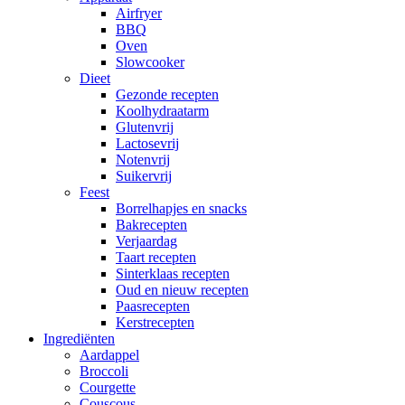
Airfryer
BBQ
Oven
Slowcooker
Dieet
Gezonde recepten
Koolhydraatarm
Glutenvrij
Lactosevrij
Notenvrij
Suikervrij
Feest
Borrelhapjes en snacks
Bakrecepten
Verjaardag
Taart recepten
Sinterklaas recepten
Oud en nieuw recepten
Paasrecepten
Kerstrecepten
Ingrediënten
Aardappel
Broccoli
Courgette
Couscous