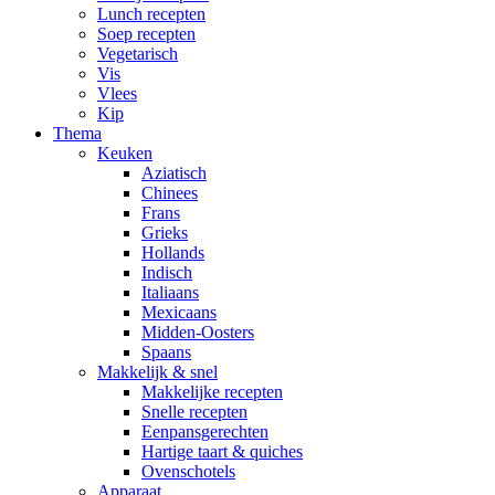
Lunch recepten
Soep recepten
Vegetarisch
Vis
Vlees
Kip
Thema
Keuken
Aziatisch
Chinees
Frans
Grieks
Hollands
Indisch
Italiaans
Mexicaans
Midden-Oosters
Spaans
Makkelijk & snel
Makkelijke recepten
Snelle recepten
Eenpansgerechten
Hartige taart & quiches
Ovenschotels
Apparaat