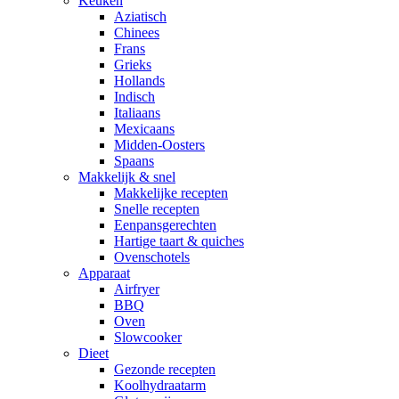
Keuken
Aziatisch
Chinees
Frans
Grieks
Hollands
Indisch
Italiaans
Mexicaans
Midden-Oosters
Spaans
Makkelijk & snel
Makkelijke recepten
Snelle recepten
Eenpansgerechten
Hartige taart & quiches
Ovenschotels
Apparaat
Airfryer
BBQ
Oven
Slowcooker
Dieet
Gezonde recepten
Koolhydraatarm