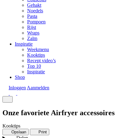
Gehakt
Noedels
Pasta
Pompoen
Rijst
Wraps
Zalm
Inspiratie
Weekmenu
Kooktips
Recept video’s
Top 10
Inspiratie
Shop
Inloggen
Aanmelden
Onze favoriete Airfryer accessoires
Kooktips
Opslaan
Print
Delen