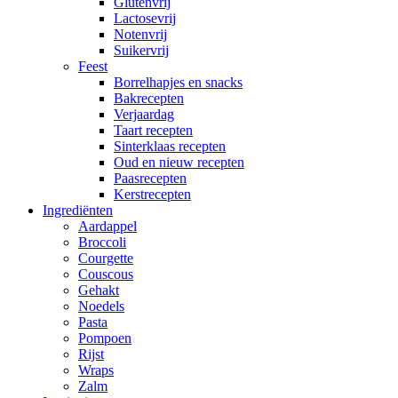
Glutenvrij
Lactosevrij
Notenvrij
Suikervrij
Feest
Borrelhapjes en snacks
Bakrecepten
Verjaardag
Taart recepten
Sinterklaas recepten
Oud en nieuw recepten
Paasrecepten
Kerstrecepten
Ingrediënten
Aardappel
Broccoli
Courgette
Couscous
Gehakt
Noedels
Pasta
Pompoen
Rijst
Wraps
Zalm