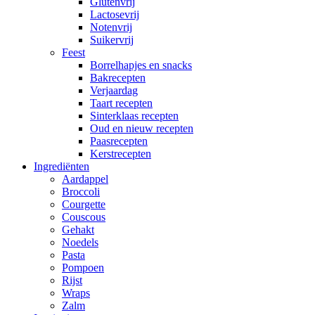
Glutenvrij
Lactosevrij
Notenvrij
Suikervrij
Feest
Borrelhapjes en snacks
Bakrecepten
Verjaardag
Taart recepten
Sinterklaas recepten
Oud en nieuw recepten
Paasrecepten
Kerstrecepten
Ingrediënten
Aardappel
Broccoli
Courgette
Couscous
Gehakt
Noedels
Pasta
Pompoen
Rijst
Wraps
Zalm