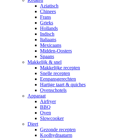
Keuken
Aziatisch
Chinees
Frans
Grieks
Hollands
Indisch
Italiaans
Mexicaans
Midden-Oosters
Spaans
Makkelijk & snel
Makkelijke recepten
Snelle recepten
Eenpansgerechten
Hartige taart & quiches
Ovenschotels
Apparaat
Airfryer
BBQ
Oven
Slowcooker
Dieet
Gezonde recepten
Koolhydraatarm