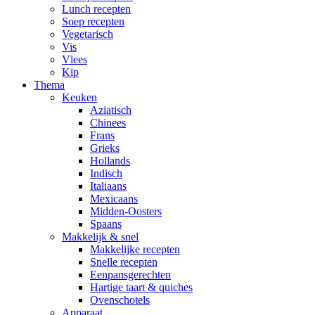
Lunch recepten
Soep recepten
Vegetarisch
Vis
Vlees
Kip
Thema
Keuken
Aziatisch
Chinees
Frans
Grieks
Hollands
Indisch
Italiaans
Mexicaans
Midden-Oosters
Spaans
Makkelijk & snel
Makkelijke recepten
Snelle recepten
Eenpansgerechten
Hartige taart & quiches
Ovenschotels
Apparaat