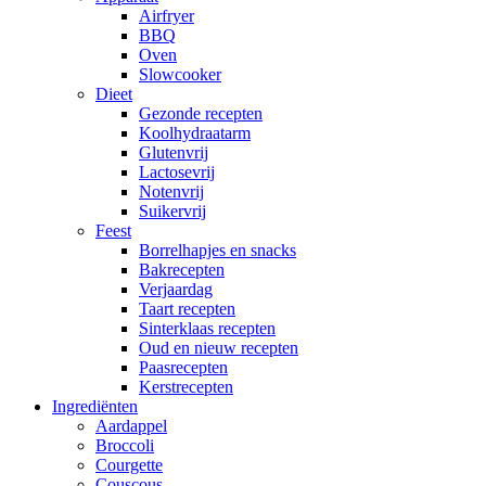
Airfryer
BBQ
Oven
Slowcooker
Dieet
Gezonde recepten
Koolhydraatarm
Glutenvrij
Lactosevrij
Notenvrij
Suikervrij
Feest
Borrelhapjes en snacks
Bakrecepten
Verjaardag
Taart recepten
Sinterklaas recepten
Oud en nieuw recepten
Paasrecepten
Kerstrecepten
Ingrediënten
Aardappel
Broccoli
Courgette
Couscous