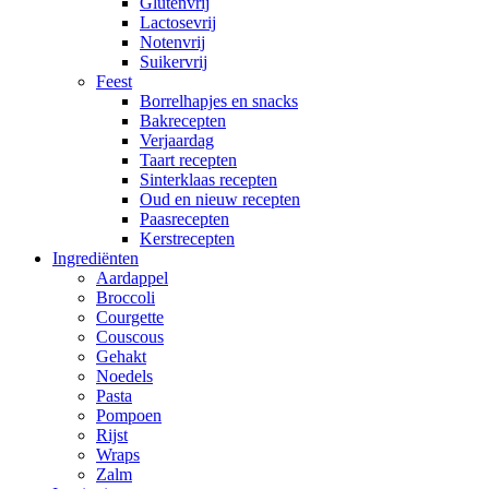
Glutenvrij
Lactosevrij
Notenvrij
Suikervrij
Feest
Borrelhapjes en snacks
Bakrecepten
Verjaardag
Taart recepten
Sinterklaas recepten
Oud en nieuw recepten
Paasrecepten
Kerstrecepten
Ingrediënten
Aardappel
Broccoli
Courgette
Couscous
Gehakt
Noedels
Pasta
Pompoen
Rijst
Wraps
Zalm