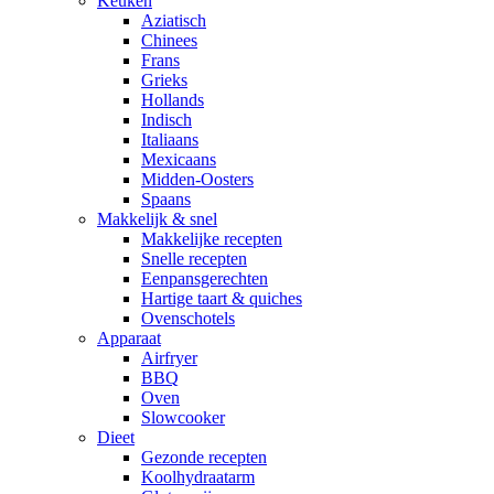
Keuken
Aziatisch
Chinees
Frans
Grieks
Hollands
Indisch
Italiaans
Mexicaans
Midden-Oosters
Spaans
Makkelijk & snel
Makkelijke recepten
Snelle recepten
Eenpansgerechten
Hartige taart & quiches
Ovenschotels
Apparaat
Airfryer
BBQ
Oven
Slowcooker
Dieet
Gezonde recepten
Koolhydraatarm