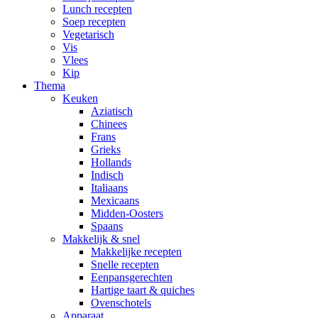
Lunch recepten
Soep recepten
Vegetarisch
Vis
Vlees
Kip
Thema
Keuken
Aziatisch
Chinees
Frans
Grieks
Hollands
Indisch
Italiaans
Mexicaans
Midden-Oosters
Spaans
Makkelijk & snel
Makkelijke recepten
Snelle recepten
Eenpansgerechten
Hartige taart & quiches
Ovenschotels
Apparaat