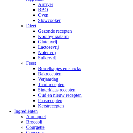
Airfryer
BBQ
Oven
Slowcooker
Dieet
Gezonde recepten
Koolhydraatarm
Glutenvrij
Lactosevrij
Notenvrij
Suikervrij
Feest
Borrelhapjes en snacks
Bakrecepten
Verjaardag
Taart recepten
Sinterklaas recepten
Oud en nieuw recepten
Paasrecepten
Kerstrecepten
Ingrediënten
Aardappel
Broccoli
Courgette
Couscous