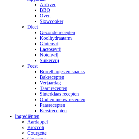
Airfryer
BBQ
Oven
Slowcooker
Dieet
Gezonde recepten
Koolhydraatarm
Glutenvrij
Lactosevrij
Notenvrij
Suikervrij
Feest
Borrelhapjes en snacks
Bakrecepten
Verjaardag
Taart recepten
Sinterklaas recepten
Oud en nieuw recepten
Paasrecepten
Kerstrecepten
Ingrediënten
Aardappel
Broccoli
Courgette
Couscous