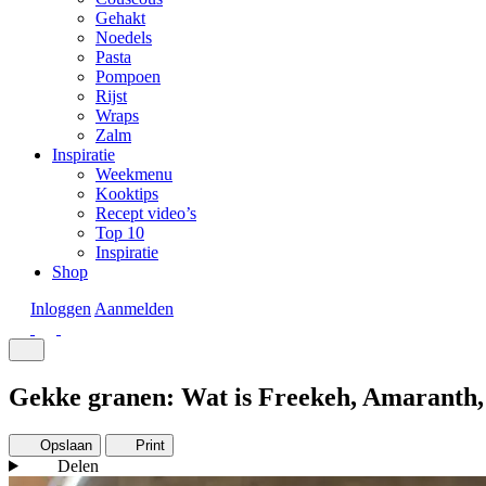
Gehakt
Noedels
Pasta
Pompoen
Rijst
Wraps
Zalm
Inspiratie
Weekmenu
Kooktips
Recept video’s
Top 10
Inspiratie
Shop
Inloggen
Aanmelden
Gekke granen: Wat is Freekeh, Amaranth,
Opslaan
Print
Delen