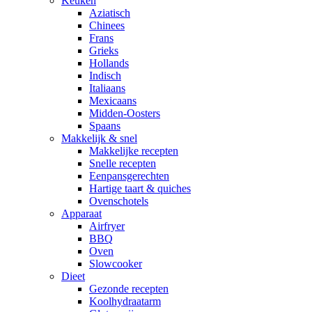
Keuken
Aziatisch
Chinees
Frans
Grieks
Hollands
Indisch
Italiaans
Mexicaans
Midden-Oosters
Spaans
Makkelijk & snel
Makkelijke recepten
Snelle recepten
Eenpansgerechten
Hartige taart & quiches
Ovenschotels
Apparaat
Airfryer
BBQ
Oven
Slowcooker
Dieet
Gezonde recepten
Koolhydraatarm