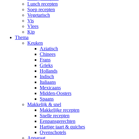
Lunch recepten
Soep recepten
Vegetarisch
Vis
Vlees
Kip
Thema
Keuken
Aziatisch
Chinees
Frans
Grieks
Hollands
Indisch
Italiaans
Mexicaans
Midden-Oosters
Spaans
Makkelijk & snel
Makkelijke recepten
Snelle recepten
Eenpansgerechten
Hartige taart & quiches
Ovenschotels
Apparaat