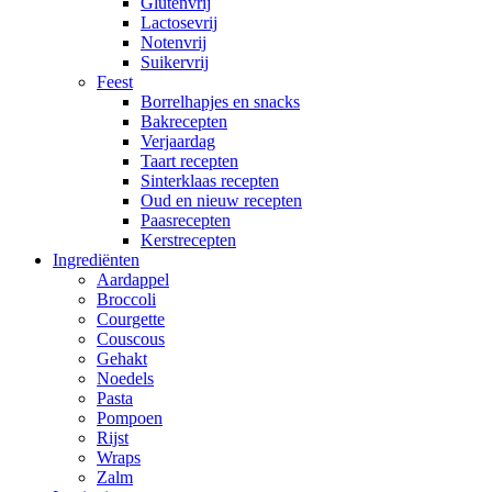
Glutenvrij
Lactosevrij
Notenvrij
Suikervrij
Feest
Borrelhapjes en snacks
Bakrecepten
Verjaardag
Taart recepten
Sinterklaas recepten
Oud en nieuw recepten
Paasrecepten
Kerstrecepten
Ingrediënten
Aardappel
Broccoli
Courgette
Couscous
Gehakt
Noedels
Pasta
Pompoen
Rijst
Wraps
Zalm