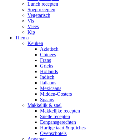
Lunch recepten
Soep recepten
Vegetarisch
Vis
Vlees
Kip
Thema
Keuken
Aziatisch
Chinees
Frans
Grieks
Hollands
Indisch
Italiaans
Mexicaans
Midden-Oosters
Spaans
Makkelijk & snel
Makkelijke recepten
Snelle recepten
Eenpansgerechten
Hartige taart & quiches
Ovenschotels
Apparaat