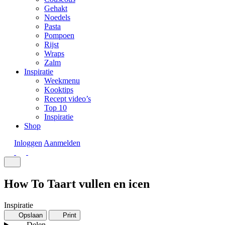
Gehakt
Noedels
Pasta
Pompoen
Rijst
Wraps
Zalm
Inspiratie
Weekmenu
Kooktips
Recept video’s
Top 10
Inspiratie
Shop
Inloggen
Aanmelden
How To Taart vullen en icen
Inspiratie
Opslaan
Print
Delen