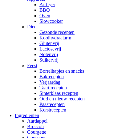
Airfryer
BBQ
Oven
Slowcooker
Dieet
Gezonde recepten
Koolhydraatarm
Glutenvrij
Lactosevrij
Notenvrij
Suikervrij
Feest
Borrelhapjes en snacks
Bakrecepten
Verjaardag
Taart recepten
Sinterklaas recepten
Oud en nieuw recepten
Paasrecepten
Kerstrecepten
Ingrediënten
Aardappel
Broccoli
Courgette
Couscous