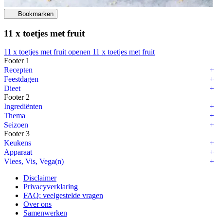
Bookmarken
11 x toetjes met fruit
11 x toetjes met fruit openen
11 x toetjes met fruit
Footer 1
How To Taart vullen en icen
Recepten
Feestdagen
Een taart vullen en afsmeren met botercrème is iets typisch Amerikaans
Dieet
Footer 2
Zo’n grote taart ziet er altijd heel lekker uit en spectaculair uit, te
Ingrediënten
Thema
In deze how to video laat ik je zien hoe je een taart kunt vullen en af
Seizoen
Footer 3
Voor het doorsnijden van de taart heb ik een taartzaag gebruikt, maar
Keukens
Apparaat
Vlees, Vis, Vega(n)
Disclaimer
Privacyverklaring
FAQ: veelgestelde vragen
Over ons
Samenwerken