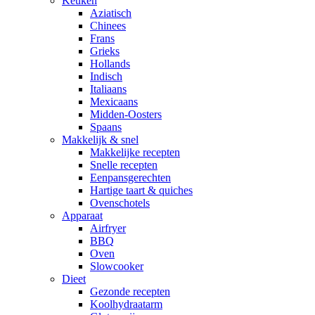
Keuken
Aziatisch
Chinees
Frans
Grieks
Hollands
Indisch
Italiaans
Mexicaans
Midden-Oosters
Spaans
Makkelijk & snel
Makkelijke recepten
Snelle recepten
Eenpansgerechten
Hartige taart & quiches
Ovenschotels
Apparaat
Airfryer
BBQ
Oven
Slowcooker
Dieet
Gezonde recepten
Koolhydraatarm