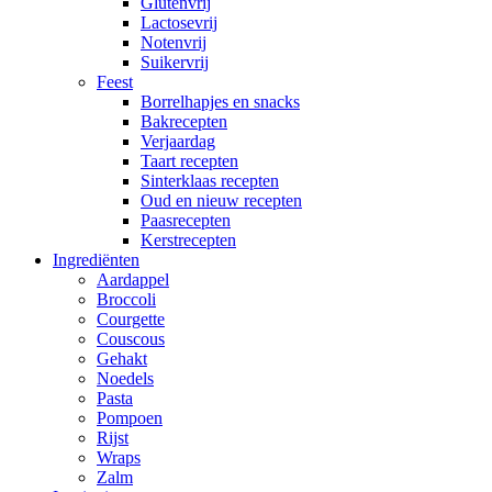
Glutenvrij
Lactosevrij
Notenvrij
Suikervrij
Feest
Borrelhapjes en snacks
Bakrecepten
Verjaardag
Taart recepten
Sinterklaas recepten
Oud en nieuw recepten
Paasrecepten
Kerstrecepten
Ingrediënten
Aardappel
Broccoli
Courgette
Couscous
Gehakt
Noedels
Pasta
Pompoen
Rijst
Wraps
Zalm